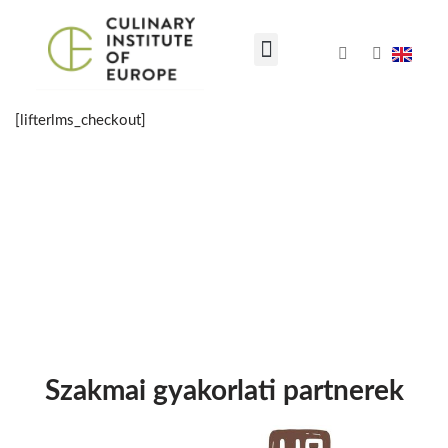
Skip
to
content
[lifterlms_checkout]
Szakmai gyakorlati partnerek